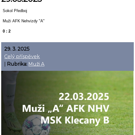
Sokol Předboj
Muži AFK Nehvizdy "A"
0 : 2
29. 3. 2025
Celý příspěvek
|
Rubrika:
Muži A