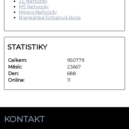
ZŠ Nehvizdy
MŠ Nehvizdy
Městys Nehvizdy
Brankářská fotbalová škola
STATISTIKY
Celkem:
950779
Měsíc:
23667
Den:
688
Online:
11
KONTAKT