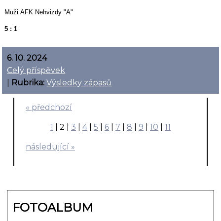
Muži AFK Nehvizdy "A"
5 : 1
6. 10. 2024
Celý příspěvek
|
Rubrika:
Výsledky zápasů
« předchozí
1
|
2
|
3
|
4
|
5
|
6
|
7
|
8
|
9
|
10
|
11
následující »
FOTOALBUM