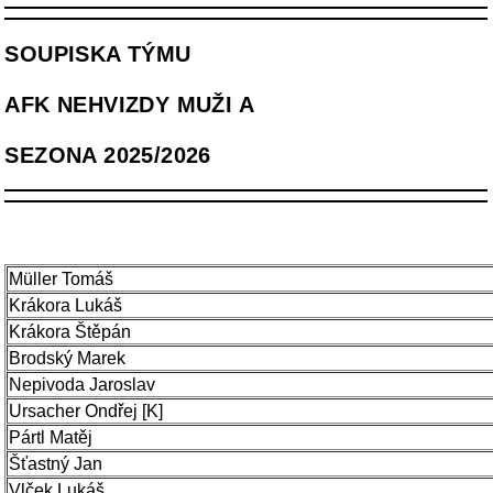
SOUPISKA TÝMU
AFK NEHVIZDY MUŽI A
SEZONA 2025/2026
Müller Tomáš
Krákora Lukáš
Krákora Štěpán
Brodský Marek
Nepivoda Jaroslav
Ursacher Ondřej [K]
Pártl Matěj
Šťastný Jan
Vlček Lukáš