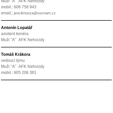
Muži "A"
AFK Nehvizdy
mobil.: 606 758 943
email.:
jencikhonza@seznam.cz
Antonín Lopatář
asistent trenéra
Muži "A"
AFK Nehvizdy
Tomáš Krákora
vedoucí týmu
Muži "A"
AFK Nehvizdy
mobil.: 605 206 381