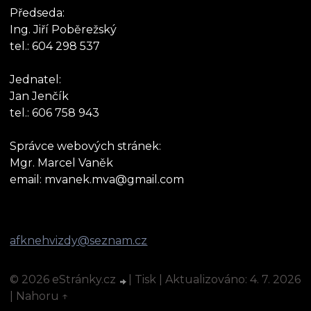
Předseda:
Ing. Jiří Poběrežský
tel.: 604 298 537
Jednatel:
Jan Jenčík
tel.: 606 758 943
Správce webových stránek:
Mgr. Marcel Vaněk
email: mvanek.mva@gmail.com
afknehvizdy@seznam.cz
© 2026 eStránky.cz
|
Tisk
|
Aktualizováno: 4. 7. 2026
|
Nahoru ↑