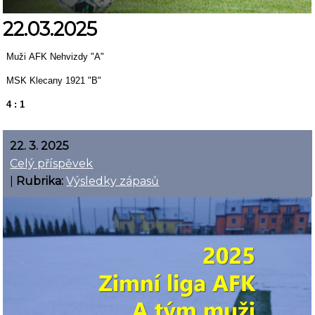
22.03.2025
Muži AFK Nehvizdy "A"
MSK Klecany 1921 "B"
4 : 1
22. 3. 2025
Celý příspěvek
|
Rubrika:
Výsledky zápasů