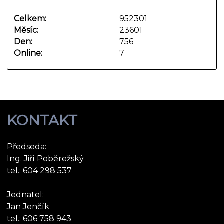
Celkem:
952301
Měsíc:
23601
Den:
756
Online:
7
KONTAKT
Předseda:
Ing. Jiří Poběrežský
tel.: 604 298 537
Jednatel:
Jan Jenčík
tel.: 606 758 943