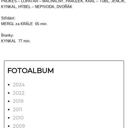
PROKEŠ – LOPATÁŘ – MACHAČNÝ, PARŮŽEK, KRÁL – TUBL, JENČÍK,
KYNKAL, HÝBEL – NEPIVODA, DVOŘÁK
Střídání:
MERGL za KRÁLE 65 min.
Branky:
KYNKAL 77 min.
FOTOALBUM
2024
2022
2019
2011
2010
2009