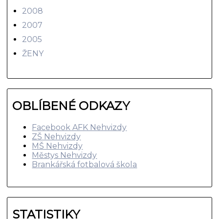
2008
2007
2005
ŽENY
OBLÍBENÉ ODKAZY
Facebook AFK Nehvizdy
ZŠ Nehvizdy
MŠ Nehvizdy
Městys Nehvizdy
Brankářská fotbalová škola
STATISTIKY