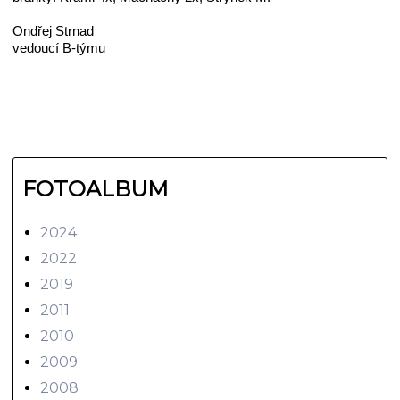
Ondřej Strnad
vedoucí B-týmu
FOTOALBUM
2024
2022
2019
2011
2010
2009
2008