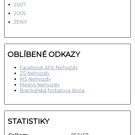
2007
2005
ŽENY
OBLÍBENÉ ODKAZY
Facebook AFK Nehvizdy
ZŠ Nehvizdy
MŠ Nehvizdy
Městys Nehvizdy
Brankářská fotbalová škola
STATISTIKY