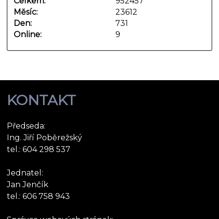
Celkem:
952457
Měsíc:
23612
Den:
731
Online:
9
KONTAKT
Předseda:
Ing. Jiří Poběrežský
tel.: 604 298 537
Jednatel:
Jan Jenčík
tel.: 606 758 943