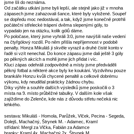
jsme šli do neznáma.
Od začátku utkání jsme byli lepší, ale stejně jako již v mnoha
zápasech jsme zahazovali šance, které byly vyložené. Soupeř
se dopředu moc nedostával, a tak, když jsme konečně protrhli
počáteční střelecké trápení dvěma slepenými góly, to
vypadalo jen na otázku, kolik gólů dáme.
Po poločase, který jsme vyhráli 3:0, jsme navýšili naše vedení
na čtyřgólový rozdíl. Po něm přišla nepříjemnost v podobě
penalty. Honza Mikuláš ji skvěle vyrazil a druhé čisté konto v
řadě si vzít nenechal. Do konce zápasu jsme dali ještě 3 góly
po pěkných akcích a mohli jsme jich přidat i víc.
Kluci zápas odehráli zodpovědně a místy jsme předváděli
pěkný fotbal a některé akce byly ke koukání. Vyzdvihnu pouze
brankáře Honzu kvůli chycené penaltě a celkově dobrému
výkonu, kdy neudělal prakticky žádnou chybu.
Díky výhře a souhře dalších výsledků jsme poskočili o 3
místa na 9. místo průběžné tabulky. V dalším kole však
zajíždíme do Zelenče, kde nás z důvodu střetu nečeká nic
lehkého.
sestava: Mikuláš - Homola, Parůžek, Vlček, Pecina - Segeda,
Dolejš, Machačný, Štrynek M. - Adamec, Kraml
střídaní: Mergl za Vlčka, Fabián za Adamce
branky: Kraml 4x, Machačný 2x, Štrynek M.