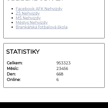
Facebook AFK Nehvizdy
ZŠ Nehvizdy
MŠ Nehvizdy
Městys Nehvizdy
Brankářská fotbalová škola
STATISTIKY
Celkem:
953323
Měsíc:
23456
Den:
668
Online:
6