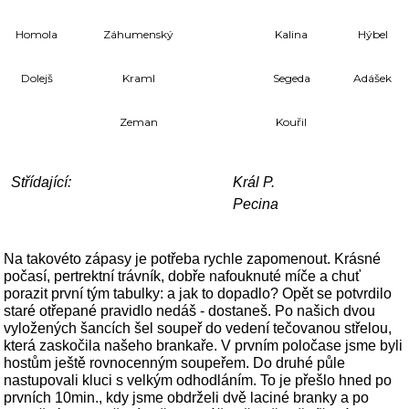
Homola
Záhumenský
Kalina
Hýbel
Dolejš
Kraml
Segeda
Adášek
Zeman
Kouřil
Střídající:
Král P.
Pecina
Na takovéto zápasy je potřeba rychle zapomenout. Krásné
počasí, pertrektní trávník, dobře nafouknuté míče a chuť
porazit první tým tabulky: a jak to dopadlo? Opět se potvrdilo
staré otřepané pravidlo nedáš - dostaneš. Po našich dvou
vyložených šancích šel soupeř do vedení tečovanou střelou,
která zaskočila našeho brankaře. V prvním poločase jsme byli
hostům ještě rovnocenným soupeřem. Do druhé půle
nastupovali kluci s velkým odhodláním. To je přešlo hned po
prvních 10min., kdy jsme obdrželi dvě laciné branky a po