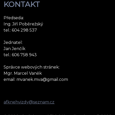
KONTAKT
Předseda:
Ing. Jiří Poběrežský
tel.: 604 298 537
Jednatel:
Jan Jenčík
tel.: 606 758 943
Správce webových stránek:
Mgr. Marcel Vaněk
email: mvanek.mva@gmail.com
afknehvizdy@seznam.cz