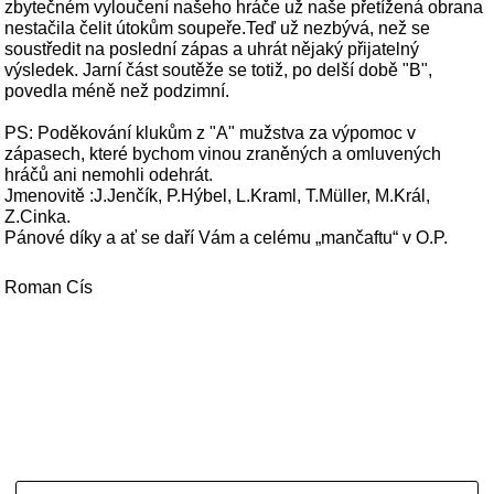
zbytečném vyloučení našeho hráče už naše přetížená obrana
nestačila čelit útokům soupeře.Teď už nezbývá, než se
soustředit na poslední zápas a uhrát nějaký přijatelný
výsledek. Jarní část soutěže se totiž, po delší době "B",
povedla méně než podzimní.
PS: Poděkování klukům z "A" mužstva za výpomoc v
zápasech, které bychom vinou zraněných a omluvených
hráčů ani nemohli odehrát.
Jmenovitě :J.Jenčík, P.Hýbel, L.Kraml, T.Müller, M.Král,
Z.Cinka.
Pánové díky a ať se daří Vám a celému „mančaftu“ v O.P.
Roman Cís