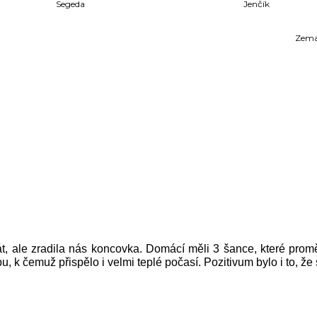
Segeda
Jenčík
Zem
át, ale zradila nás koncovka. Domácí měli 3 šance, které proměn
 k čemuž přispělo i velmi teplé počasí. Pozitivum bylo i to, že