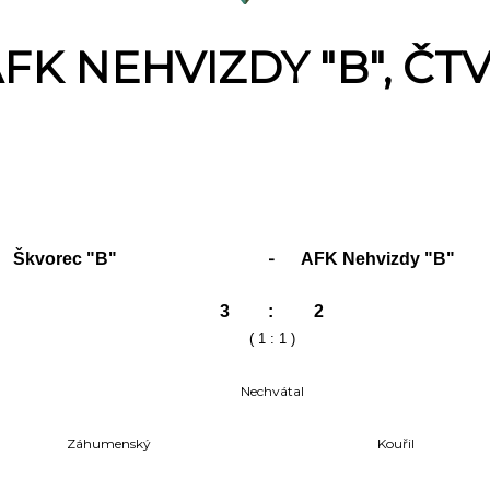
FK NEHVIZDY "B", ČTVR
-
orec "B"
AFK Nehvizdy "B"
3
:
2
( 1 : 1 )
Nechvátal
Záhumenský
Kouřil