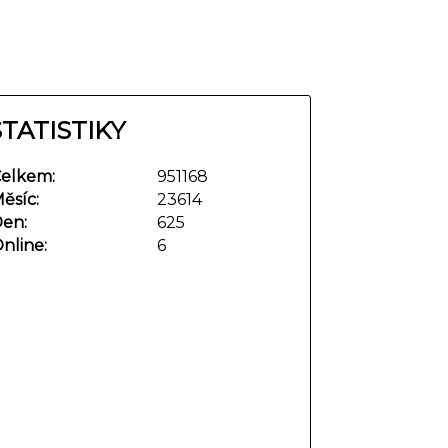
STATISTIKY
elkem:
951168
ěsíc:
23614
en:
625
nline:
6