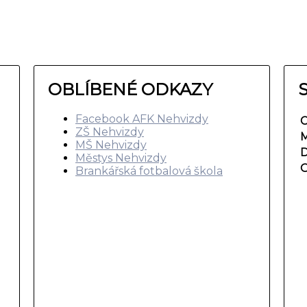
OBLÍBENÉ ODKAZY
Facebook AFK Nehvizdy
C
ZŠ Nehvizdy
M
MŠ Nehvizdy
D
Městys Nehvizdy
O
Brankářská fotbalová škola