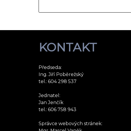
KONTAKT
Předseda:
Ing. Jiří Poběrežský
tel.: 604 298 537
Jednatel:
Jan Jenčík
tel.: 606 758 943
Správce webových stránek:
Mgr. Marcel Vaněk