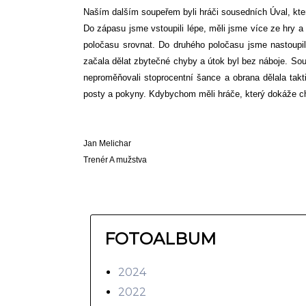
Naším dalším soupeřem byli hráči sousedních Úval, kte
Do zápasu jsme vstoupili lépe, měli jsme více ze hry a 
poločasu srovnat. Do druhého poločasu jsme nastoupili
začala dělat zbytečné chyby a útok byl bez náboje. Sou
neproměňovali stoprocentní šance a obrana dělala takti
posty a pokyny. Kdybychom měli hráče, který dokáže chl
Jan Melichar
Trenér A mužstva
FOTOALBUM
2024
2022