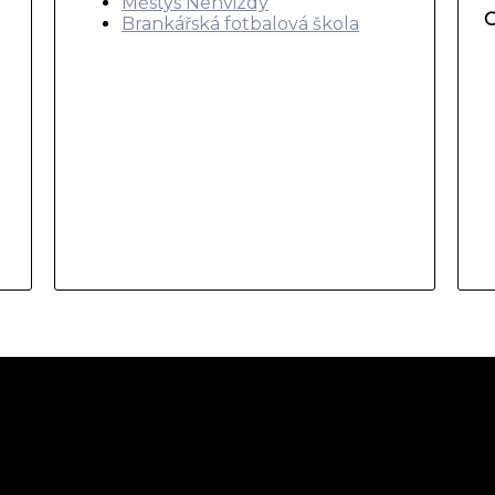
Městys Nehvizdy
O
Brankářská fotbalová škola