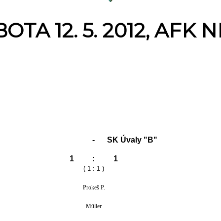
BOTA 12. 5. 2012, AFK 
-
SK Úvaly "B"
1
:
1
( 1 : 1 )
Prokeš P.
Müller