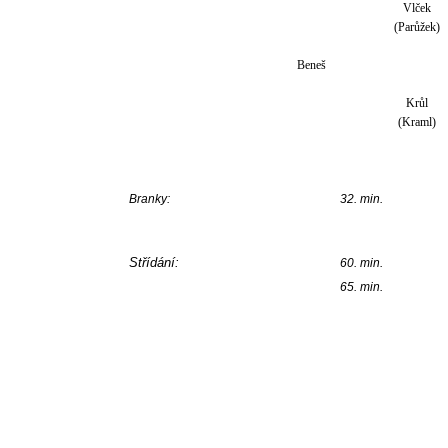
Vlček
(Parůžek)
Beneš
Krůl
(Kraml)
Branky:
32. min.
Střídání:
60. min.
65. min.