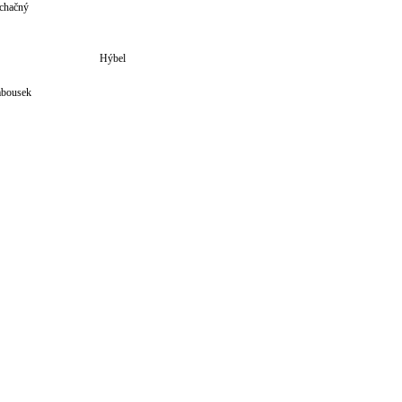
chačný
Hýbel
bousek