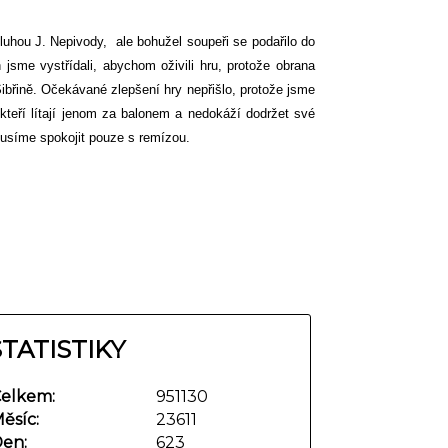
sluhou J. Nepivody,
ale bohužel soupeři se podařilo do
jsme vystřídali, abychom oživili hru, protože obrana
ibřině. Očekávané zlepšení hry nepřišlo, protože jsme
 kteří lítají jenom za balonem a nedokáží dodržet své
musíme spokojit pouze s remízou.
STATISTIKY
elkem:
951130
ěsíc:
23611
en:
623