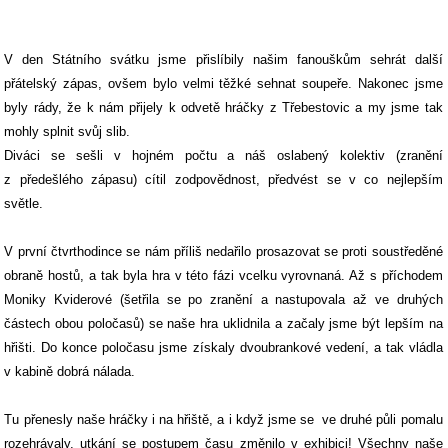
V den Státního svátku jsme přislíbily našim fanouškům sehrát další
přátelský zápas, ovšem bylo velmi těžké sehnat soupeře. Nakonec jsme
byly rády, že k nám přijely k odvetě hráčky z Třebestovic a my jsme tak
mohly splnit svůj slib.
Diváci se sešli v hojném počtu a náš oslabený kolektiv (zranění
z předešlého zápasu) cítil zodpovědnost, předvést se v co nejlepším
světle.
V první čtvrthodince se nám příliš nedařilo prosazovat se proti soustředěné
obraně hostů, a tak byla hra v této fázi vcelku vyrovnaná. Až s příchodem
Moniky Kviderové (šetřila se po zranění a nastupovala až ve druhých
částech obou poločasů) se naše hra uklidnila a začaly jsme být lepším na
hřišti. Do konce poločasu jsme získaly dvoubrankové vedení, a tak vládla
v kabině dobrá nálada.
Tu přenesly naše hráčky i na hřiště, a i když jsme se
ve druhé půli pomalu
rozehrávaly, utkání se postupem času změnilo v exhibici! Všechny naše