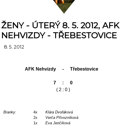
ŽENY - ÚTERÝ 8. 5. 2012, AFK
NEHVIZDY - TŘEBESTOVICE
8. 5. 2012
AFK Nehvizdy
-
Třebestovice
7
:
0
( 2 : 0 )
Branky:
4x
Klára Dvořáková
2x
Verča Přívozníková
1x
Eva Jenčíková