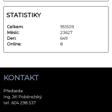
STATISTIKY
Celkem:
951509
Měsíc:
23627
Den:
649
Online:
8
KONTAKT
Předseda:
Ing. Jiří Poběrežský
tel.: 604 298 537