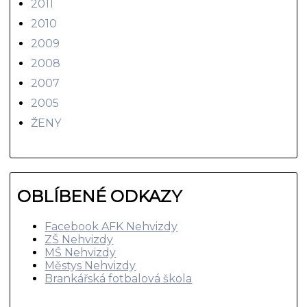
2011
2010
2009
2008
2007
2005
ŽENY
OBLÍBENÉ ODKAZY
Facebook AFK Nehvizdy
ZŠ Nehvizdy
MŠ Nehvizdy
Městys Nehvizdy
Brankářská fotbalová škola