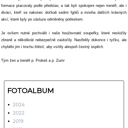
formace pracovaly podle představ, a tak byli spokojeni nejen trenéři, ale i
diváci, kteří se nakonec dočkali sedmi fgólů a mnoha dalších krásných
akcí, které byly po zásluze odměněny potleskem.
Je ovšem nutné pochválit i naše houževnaté soupeřky, které nesložily
zbraně a několikrát nebezpečně zaútočily. Nastřelily dokonce i tyčku, ale
chybělo jim i trochu štěstí, aby vsítily alespoň čestný úspěch.
Tým žen a trenéři p. Prokeš a p. Zumr
FOTOALBUM
2024
2022
2019