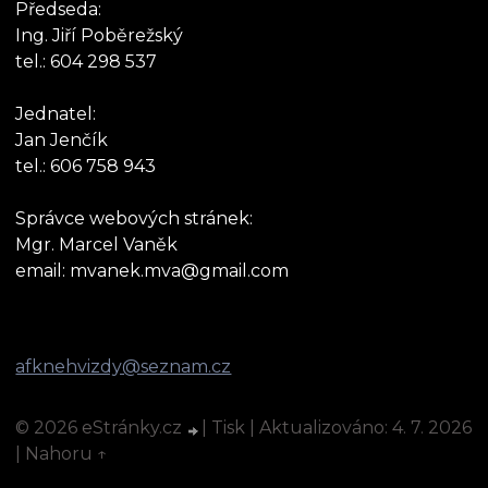
Předseda:
Ing. Jiří Poběrežský
tel.: 604 298 537
Jednatel:
Jan Jenčík
tel.: 606 758 943
Správce webových stránek:
Mgr. Marcel Vaněk
email: mvanek.mva@gmail.com
afknehvizdy@seznam.cz
© 2026 eStránky.cz
|
Tisk
|
Aktualizováno: 4. 7. 2026
|
Nahoru ↑