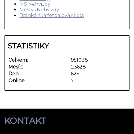
MŠ Nehvizdy
Městys Nehvizdy
Brankářská fotbalová škola
STATISTIKY
Celkem:
951038
Měsíc:
23628
Den:
625
Online:
7
KONTAKT