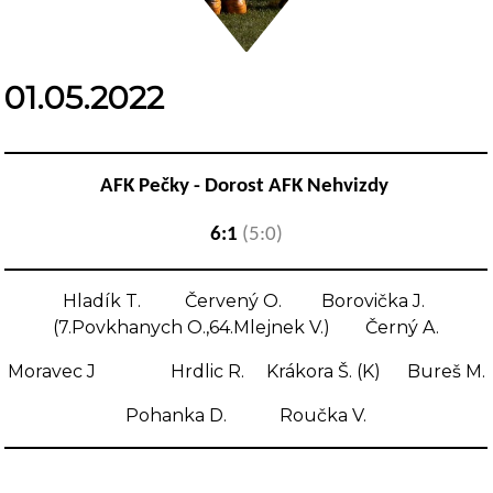
01.05.2022
AFK Pečky -
Dorost AFK Nehvizdy
6:1
(5:0)
Hladík T. Červený O. Borovička J.
(7.Povkhanych O.,64.Mlejnek V.) Černý A.
Moravec J Hrdlic R. Krákora Š. (K) Bureš M.
Pohanka D. Roučka V.