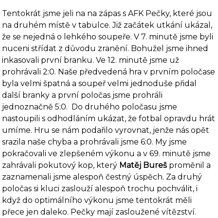
Tentokrát jsme jeli na na zápas s AFK Pečky, které jsou
na druhém místě v tabulce. Již začátek utkání ukázal,
že se nejedná o lehkého soupeře. V 7. minutě jsme byli
nuceni střídat z důvodu zranění. Bohužel jsme ihned
inkasovali první branku. Ve 12. minutě jsme už
prohrávali 2:0. Naše předvedená hra v prvním poločase
byla velmi špatná a soupeř velmi jednoduše přidal
další branky a první poločas jsme prohráli
jednoznačně 5:0. Do druhého poločasu jsme
nastoupili s odhodláním ukázat, že fotbal opravdu hrát
umíme. Hru se nám podařilo vyrovnat, jenže nás opět
srazila naše chyba a prohrávali jsme 6:0. My jsme
pokračovali ve zlepšeném výkonu a v 69. minutě jsme
zahrávali pokutový kop, který
Matěj Bureš
proměnil a
zaznamenali jsme alespoň čestný úspěch. Za druhý
poločas si kluci zaslouží alespoň trochu pochválit, i
když do optimálního výkonu jsme tentokrát měli
přece jen daleko. Pečky mají zasloužené vítězství.