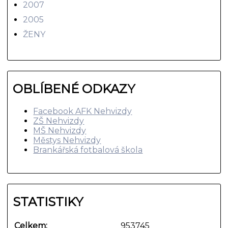
2007
2005
ŽENY
OBLÍBENÉ ODKAZY
Facebook AFK Nehvizdy
ZŠ Nehvizdy
MŠ Nehvizdy
Městys Nehvizdy
Brankářská fotbalová škola
STATISTIKY
Celkem:
953745