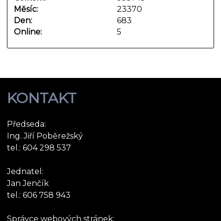
Měsíc:
23370
Den:
683
Online:
5
KONTAKT
Předseda:
Ing. Jiří Poběrežský
tel.: 604 298 537
Jednatel:
Jan Jenčík
tel.: 606 758 943
Správce webových stránek: