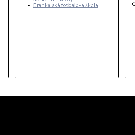
O
Brankářská fotbalová škola