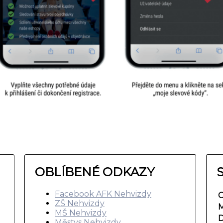
OBLÍBENÉ ODKAZY
Facebook AFK Nehvizdy
C
ZŠ Nehvizdy
M
MŠ Nehvizdy
D
Městys Nehvizdy