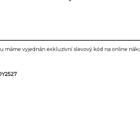
alu máme vyjednán exkluzivní slevový kód na online nák
DY2527