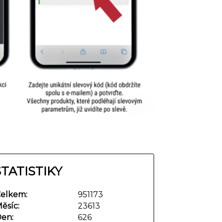
STATISTIKY
elkem:
951173
ěsíc:
23613
en:
626