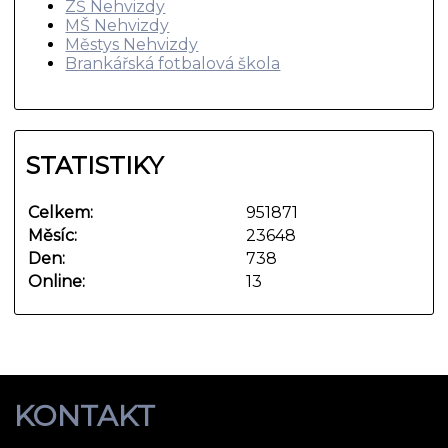
ZŠ Nehvizdy
MŠ Nehvizdy
Městys Nehvizdy
Brankářská fotbalová škola
STATISTIKY
Celkem:
951871
Měsíc:
23648
Den:
738
Online:
13
KONTAKT