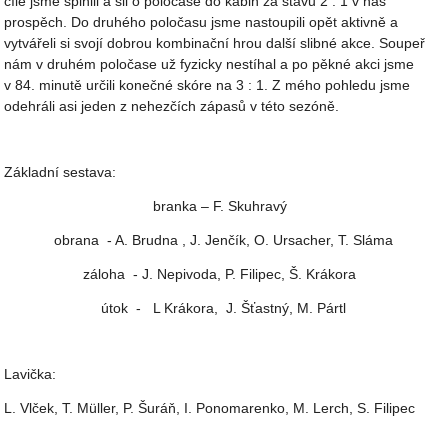
cíle jsme splnili a šli o poločase do kabin za stavu 2 : 1 v náš
prospěch. Do druhého poločasu jsme nastoupili opět aktivně a
vytvářeli si svojí dobrou kombinační hrou další slibné akce. Soupeř
nám v druhém poločase už fyzicky nestíhal a po pěkné akci jsme
v 84. minutě určili konečné skóre na 3 : 1. Z mého pohledu jsme
odehráli asi jeden z nehezčích zápasů v této sezóně.
Základní sestava:
branka – F. Skuhravý
obrana - A. Brudna , J. Jenčík, O. Ursacher, T. Sláma
záloha - J. Nepivoda, P. Filipec, Š. Krákora
útok - L Krákora, J. Šťastný, M. Pártl
Lavička:
L. Vlček, T. Müller, P. Šuráň, I. Ponomarenko, M. Lerch, S. Filipec