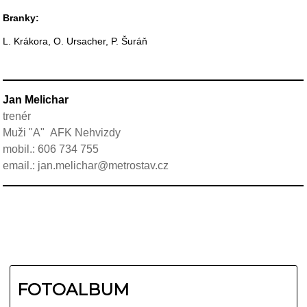
Branky:
L. Krákora, O. Ursacher, P. Šuráň
Jan Melichar
trenér
Muži "A"
AFK Nehvizdy
mobil.: 606 734 755
email.:
jan.melichar@metrostav.cz
FOTOALBUM