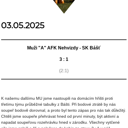
03.05.2025
Muži "A" AFK Nehvizdy - SK Bášť
3 : 1
(2:1)
K našemu dalšímu MU jsme nastoupili na domácím hřišti proti
třetímu týmu průběžné tabulky z Bášti. Při bodové ztrátě by nás
soupeř bodově dorovnal, a proto byl tento zápas pro nás tak důležitý.
Chtěli jsme soupeře přehrávat hned od první minuty, být aktivní a
napadat soupeřovu rozehrávku hned v zárodku. Všechny vytčené