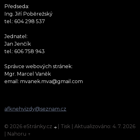
Předseda:
Ing. Jiří Poběrežský
tel.: 604 298 537
Jednatel:
Jan Jenčík
tel.: 606 758 943
Správce webových stránek:
Mgr. Marcel Vaněk
email: mvanek.mva@gmail.com
afknehvizdy@seznam.cz
© 2026 eStránky.cz
|
Tisk
|
Aktualizováno: 4. 7. 2026
|
Nahoru ↑