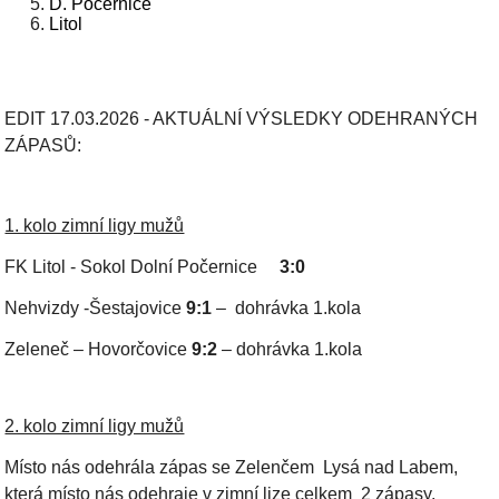
D. Počernice
Litol
EDIT 17.03.2026 - AKTUÁLNÍ VÝSLEDKY ODEHRANÝCH
ZÁPASŮ:
1. kolo zimní ligy mužů
FK Litol - Sokol Dolní Počernice
3:0
Nehvizdy -Šestajovice
9:1
– dohrávka 1.kola
Zeleneč – Hovorčovice
9:2
– dohrávka 1.kola
2. kolo zimní ligy mužů
Místo nás odehrála zápas se Zelenčem Lysá nad Labem,
která místo nás odehraje v zimní lize celkem 2 zápasy.