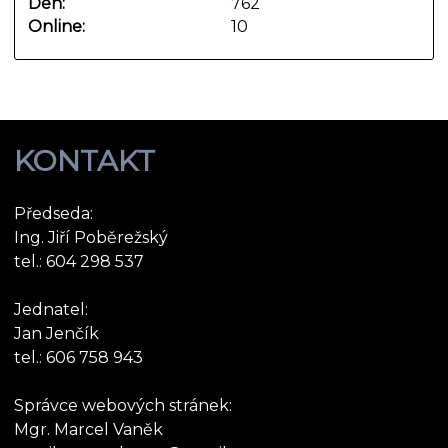
Den:
762
Online:
10
KONTAKT
Předseda:
Ing. Jiří Poběrežský
tel.: 604 298 537
Jednatel:
Jan Jenčík
tel.: 606 758 943
Správce webových stránek:
Mgr. Marcel Vaněk