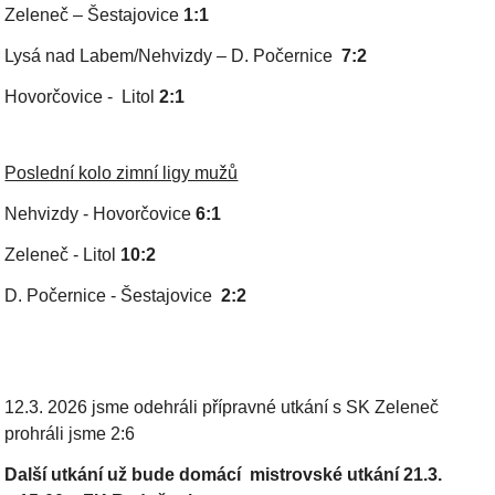
Zeleneč – Šestajovice
1:1
Lysá nad Labem/Nehvizdy – D. Počernice
7:2
Hovorčovice - Litol
2:1
Poslední kolo zimní ligy mužů
Nehvizdy - Hovorčovice
6:1
Zeleneč - Litol
10:2
D. Počernice - Šestajovice
2:2
12.3. 2026 jsme odehráli přípravné utkání
s SK Zeleneč
prohráli jsme 2:6
Další utkání už bude domácí mistrovské utkání 21.3.