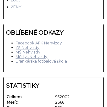
2005
ŽENY
OBLÍBENÉ ODKAZY
Facebook AFK Nehvizdy
ZŠ Nehvizdy
MŠ Nehvizdy
Městys Nehvizdy
Brankářská fotbalová škola
STATISTIKY
Celkem:
952002
Měsíc:
23661