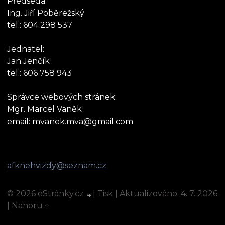
Předseda:
Ing. Jiří Poběrežský
tel.: 604 298 537
Jednatel:
Jan Jenčík
tel.: 606 758 943
Správce webových stránek:
Mgr. Marcel Vaněk
email: mvanek.mva@gmail.com
afknehvizdy@seznam.cz
© 2026 eStránky.cz
|
Tisk
|
Aktualizováno: 4. 7. 2026
|
Nahoru ↑