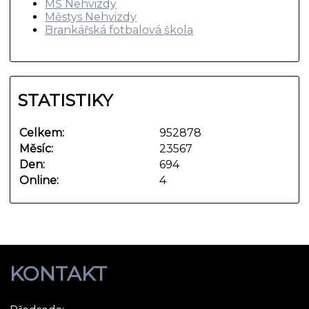
MŠ Nehvizdy
Městys Nehvizdy
Brankářská fotbalová škola
STATISTIKY
Celkem:
952878
Měsíc:
23567
Den:
694
Online:
4
KONTAKT