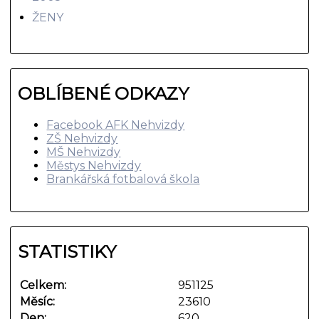
ŽENY
OBLÍBENÉ ODKAZY
Facebook AFK Nehvizdy
ZŠ Nehvizdy
MŠ Nehvizdy
Městys Nehvizdy
Brankářská fotbalová škola
STATISTIKY
Celkem:
951125
Měsíc:
23610
Den:
620