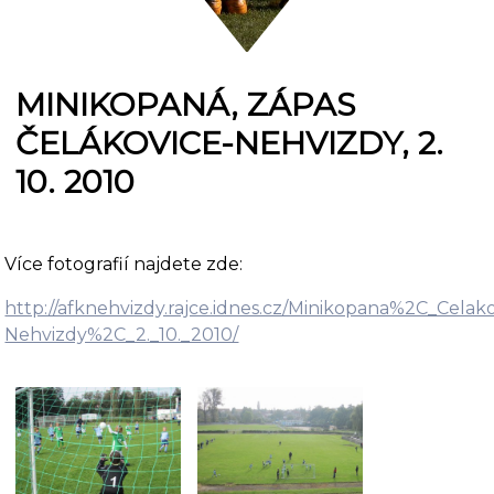
MINIKOPANÁ, ZÁPAS
ČELÁKOVICE-NEHVIZDY, 2.
10. 2010
Více fotografií najdete zde:
http://afknehvizdy.rajce.idnes.cz/Minikopana%2C_Celako
Nehvizdy%2C_2._10._2010/