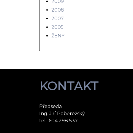
2009
2008
2007
2005
ŽENY
KONTAKT
Předseda:
Ing. Jiří Poběrežský
tel.: 604 298 537