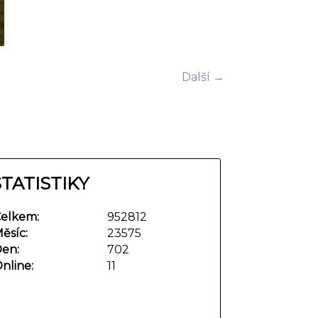
Další →
STATISTIKY
elkem:
952812
ěsíc:
23575
en:
702
nline:
11