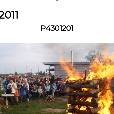
011
P4301201