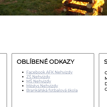
OBLÍBENÉ ODKAZY
Facebook AFK Nehvizdy
C
ZŠ Nehvizdy
M
MŠ Nehvizdy
D
Městys Nehvizdy
O
Brankářská fotbalová škola