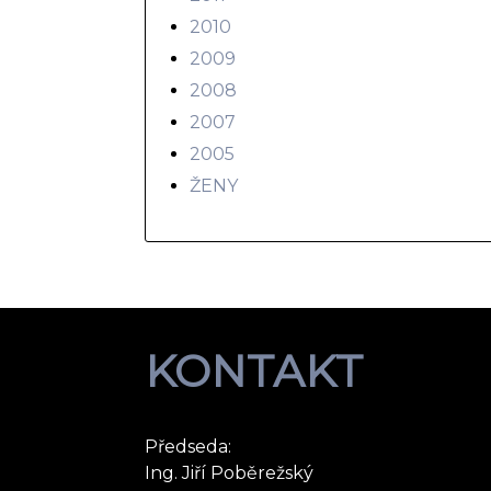
2010
2009
2008
2007
2005
ŽENY
KONTAKT
Předseda:
Ing. Jiří Poběrežský