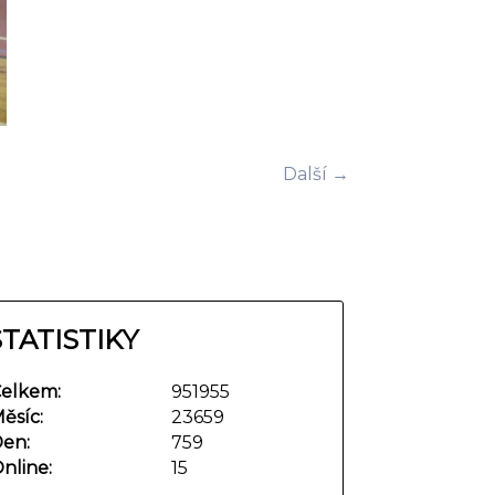
Další →
STATISTIKY
elkem:
951955
ěsíc:
23659
en:
759
nline:
15