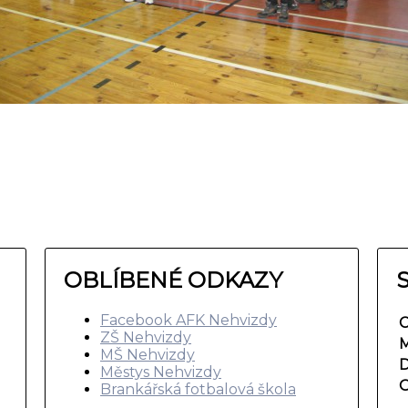
OBLÍBENÉ ODKAZY
Facebook AFK Nehvizdy
C
ZŠ Nehvizdy
M
MŠ Nehvizdy
D
Městys Nehvizdy
O
Brankářská fotbalová škola