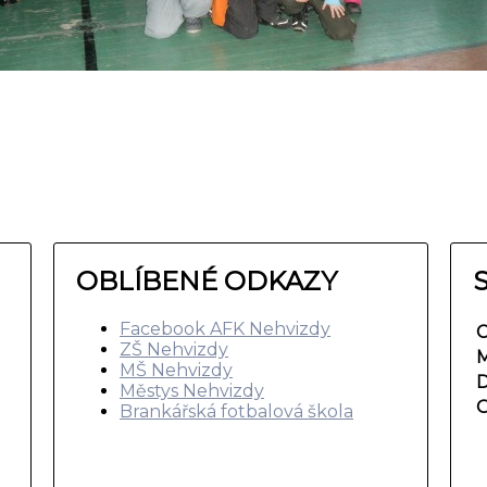
OBLÍBENÉ ODKAZY
Facebook AFK Nehvizdy
C
ZŠ Nehvizdy
M
MŠ Nehvizdy
D
Městys Nehvizdy
O
Brankářská fotbalová škola