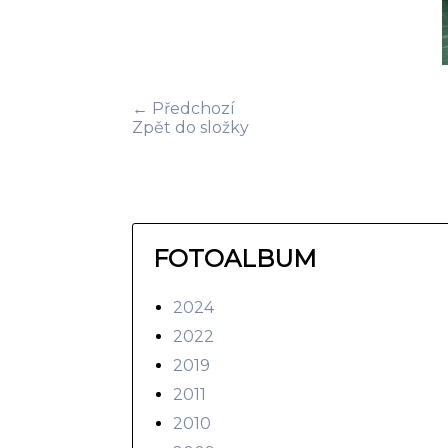
← Předchozí
Zpět do složky
FOTOALBUM
2024
2022
2019
2011
2010