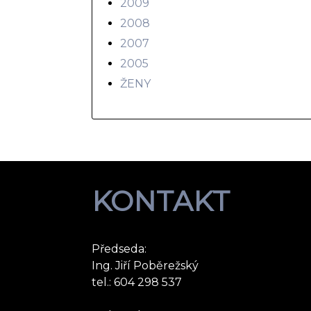
2009
2008
2007
2005
ŽENY
KONTAKT
Předseda:
Ing. Jiří Poběrežský
tel.: 604 298 537