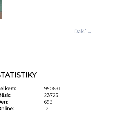
Další →
STATISTIKY
elkem:
950631
ěsíc:
23725
en:
693
nline:
12