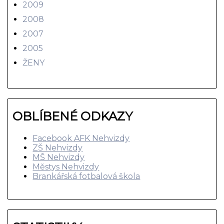
2009
2008
2007
2005
ŽENY
OBLÍBENÉ ODKAZY
Facebook AFK Nehvizdy
ZŠ Nehvizdy
MŠ Nehvizdy
Městys Nehvizdy
Brankářská fotbalová škola