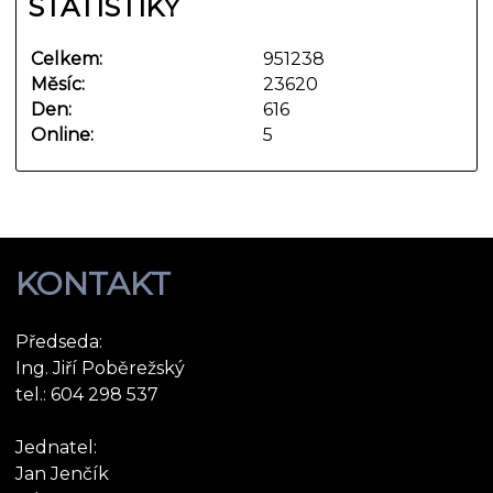
STATISTIKY
Celkem:
951238
Měsíc:
23620
Den:
616
Online:
5
KONTAKT
Předseda:
Ing. Jiří Poběrežský
tel.: 604 298 537
Jednatel:
Jan Jenčík