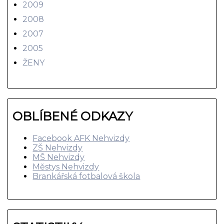
2009
2008
2007
2005
ŽENY
OBLÍBENÉ ODKAZY
Facebook AFK Nehvizdy
ZŠ Nehvizdy
MŠ Nehvizdy
Městys Nehvizdy
Brankářská fotbalová škola