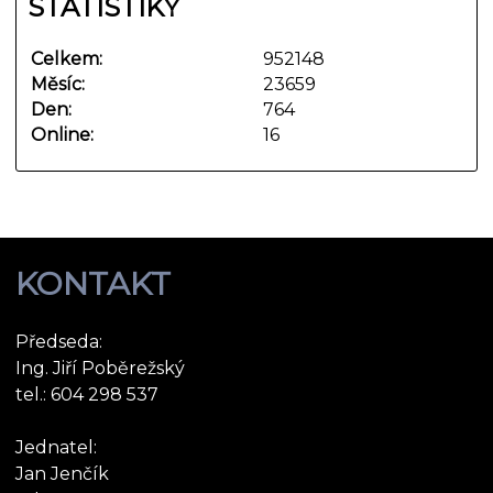
STATISTIKY
Celkem:
952148
Měsíc:
23659
Den:
764
Online:
16
KONTAKT
Předseda:
Ing. Jiří Poběrežský
tel.: 604 298 537
Jednatel:
Jan Jenčík