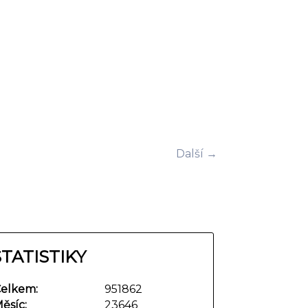
Další →
STATISTIKY
elkem:
951862
ěsíc:
23646