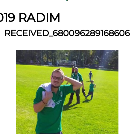
019 RADIM
RECEIVED_680096289168606