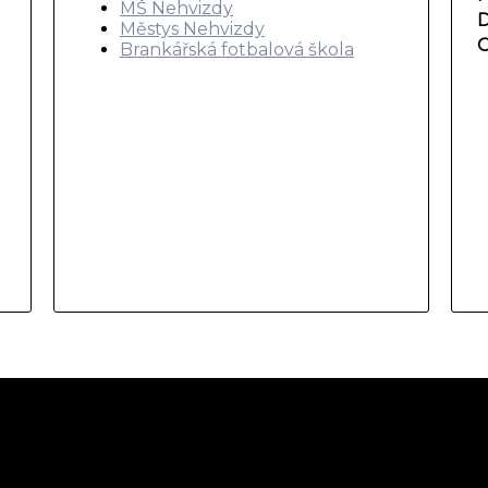
MŠ Nehvizdy
D
Městys Nehvizdy
O
Brankářská fotbalová škola