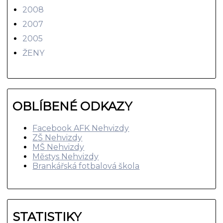
2008
2007
2005
ŽENY
OBLÍBENÉ ODKAZY
Facebook AFK Nehvizdy
ZŠ Nehvizdy
MŠ Nehvizdy
Městys Nehvizdy
Brankářská fotbalová škola
STATISTIKY