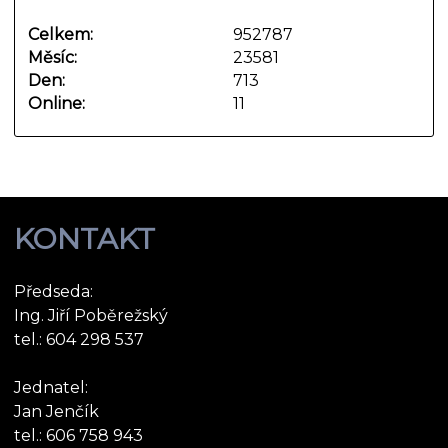
Celkem:
952787
Měsíc:
23581
Den:
713
Online:
11
KONTAKT
Předseda:
Ing. Jiří Poběrežský
tel.: 604 298 537
Jednatel:
Jan Jenčík
tel.: 606 758 943