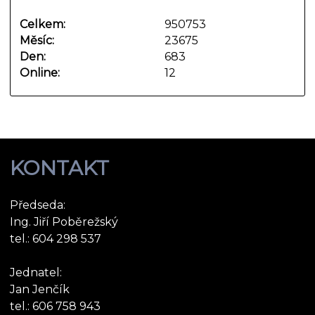
Celkem:
950753
Měsíc:
23675
Den:
683
Online:
12
KONTAKT
Předseda:
Ing. Jiří Poběrežský
tel.: 604 298 537
Jednatel:
Jan Jenčík
tel.: 606 758 943