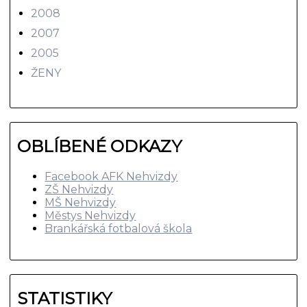
2008
2007
2005
ŽENY
OBLÍBENÉ ODKAZY
Facebook AFK Nehvizdy
ZŠ Nehvizdy
MŠ Nehvizdy
Městys Nehvizdy
Brankářská fotbalová škola
STATISTIKY