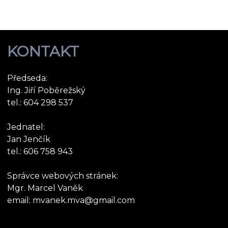
KONTAKT
Předseda:
Ing. Jiří Poběrežský
tel.: 604 298 537
Jednatel:
Jan Jenčík
tel.: 606 758 943
Správce webových stránek:
Mgr. Marcel Vaněk
email: mvanek.mva@gmail.com