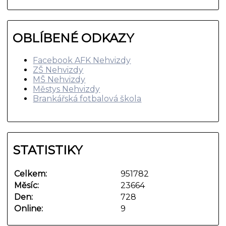
OBLÍBENÉ ODKAZY
Facebook AFK Nehvizdy
ZŠ Nehvizdy
MŠ Nehvizdy
Městys Nehvizdy
Brankářská fotbalová škola
STATISTIKY
Celkem:
951782
Měsíc:
23664
Den:
728
Online:
9