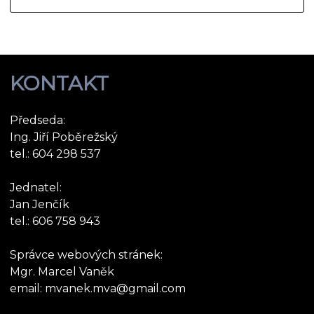
KONTAKT
Předseda:
Ing. Jiří Poběrežský
tel.: 604 298 537
Jednatel:
Jan Jenčík
tel.: 606 758 943
Správce webových stránek:
Mgr. Marcel Vaněk
email: mvanek.mva@gmail.com