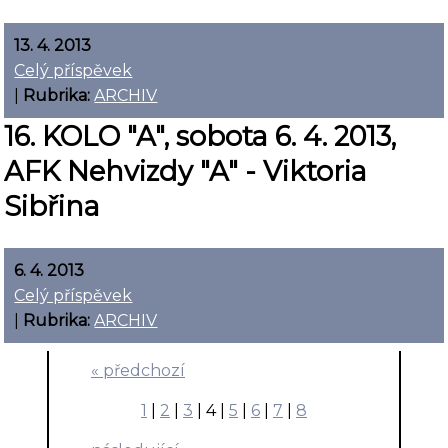
13. 4. 2013
Celý příspěvek
|
Rubrika:
ARCHIV
16. KOLO "A", sobota 6. 4. 2013,
AFK Nehvizdy "A" - Viktoria
Sibřina
6. 4. 2013
Celý příspěvek
|
Rubrika:
ARCHIV
« předchozí
1
|
2
|
3
|
4
|
5
|
6
|
7
|
8