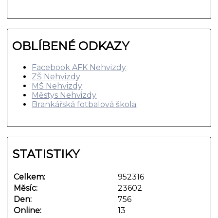
OBLÍBENÉ ODKAZY
Facebook AFK Nehvizdy
ZŠ Nehvizdy
MŠ Nehvizdy
Městys Nehvizdy
Brankářská fotbalová škola
STATISTIKY
Celkem:
952316
Měsíc:
23602
Den:
756
Online:
13