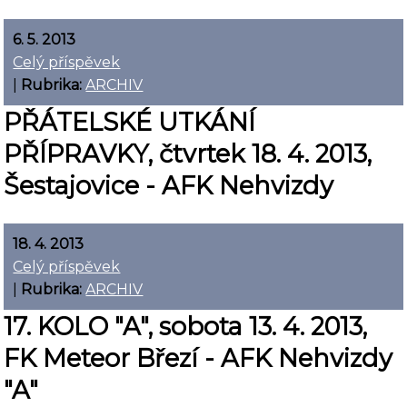
6. 5. 2013
Celý příspěvek
|
Rubrika:
ARCHIV
PŘÁTELSKÉ UTKÁNÍ
PŘÍPRAVKY, čtvrtek 18. 4. 2013,
Šestajovice - AFK Nehvizdy
18. 4. 2013
Celý příspěvek
|
Rubrika:
ARCHIV
17. KOLO "A", sobota 13. 4. 2013,
FK Meteor Březí - AFK Nehvizdy
"A"