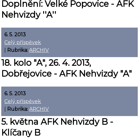
Doplnění: Velké Popovice - AFK
Nehvizdy ''A''
6. 5. 2013
Celý příspěvek
|
Rubrika:
ARCHIV
18. kolo "A", 26. 4. 2013,
Dobřejovice - AFK Nehvizdy "A"
6. 5. 2013
Celý příspěvek
|
Rubrika:
ARCHIV
5. května AFK Nehvizdy B -
Klíčany B